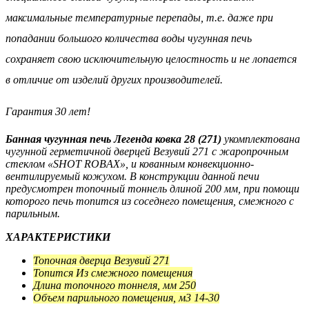
максимальные температурные перепады, т.е. даже при
попадании большого количества воды чугунная печь
сохраняет свою исключительную целостность и не лопается
в отличие от изделий других производителей.
Гарантия 30 лет!
Банная чугунная печь Легенда ковка 28 (271)
укомплектована
чугунной герметичной дверцей Везувий 271 с жаропрочным
стеклом «SHOT ROBAX», и кованным конвекционно-
вентилируемый кожухом. В конструкции данной печи
предусмотрен топочный тоннель длиной 200 мм, при помощи
которого печь топится из соседнего помещения, смежного с
парильным.
ХАРАКТЕРИСТИКИ
Топочная дверца Везувий 271
Топится Из смежного помещения
Длина топочного тоннеля, мм 250
Объем парильного помещения, м3 14-30