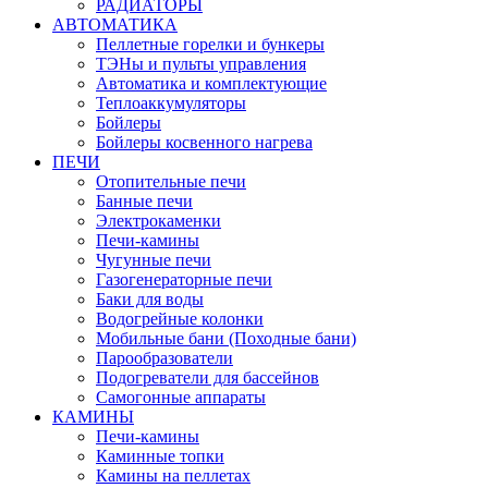
РАДИАТОРЫ
АВТОМАТИКА
Пеллетные горелки и бункеры
ТЭНы и пульты управления
Автоматика и комплектующие
Теплоаккумуляторы
Бойлеры
Бойлеры косвенного нагрева
ПЕЧИ
Отопительные печи
Банные печи
Электрокаменки
Печи-камины
Чугунные печи
Газогенераторные печи
Баки для воды
Водогрейные колонки
Мобильные бани (Походные бани)
Парообразователи
Подогреватели для бассейнов
Самогонные аппараты
КАМИНЫ
Печи-камины
Каминные топки
Камины на пеллетах