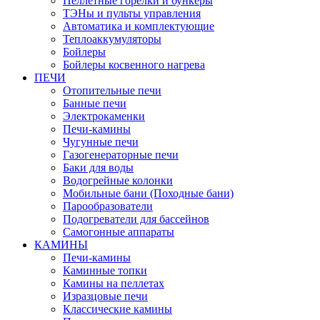
Пеллетные горелки и бункеры
ТЭНы и пульты управления
Автоматика и комплектующие
Теплоаккумуляторы
Бойлеры
Бойлеры косвенного нагрева
ПЕЧИ
Отопительные печи
Банные печи
Электрокаменки
Печи-камины
Чугунные печи
Газогенераторные печи
Баки для воды
Водогрейные колонки
Мобильные бани (Походные бани)
Парообразователи
Подогреватели для бассейнов
Самогонные аппараты
КАМИНЫ
Печи-камины
Каминные топки
Камины на пеллетах
Изразцовые печи
Классические камины