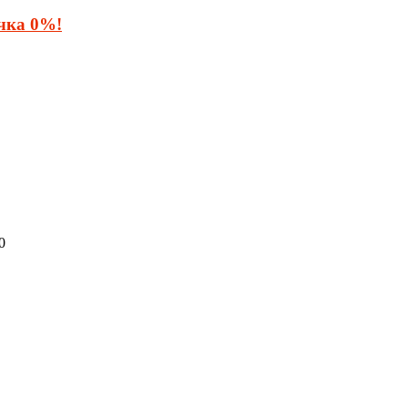
очка 0%!
0