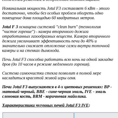
Номинальная мощность Jotul F3 составляет 6 кВт - этого
достаточно, чтобы без особых проблем обогреть одно
помещение дома площадью 60 квадратных метров.
Jotul F 3
оснащена системой "clean burn" (технология
"чистое горение") - камера вторичного дожига
отработанных газообразных веществ. Камера вторичного
дожига увеличивает эффективность печи до 40% и
значительно снижает отложение сажи внутри топочной
камеры и на стенках дымохода.
Печь Jotul F3 способна работать всю ночь на одной закладке
дров (до 10 часов в режиме медленного горения).
Система самоочистки стекла позволит в полной мере
насладиться красотой живой игры огня.
Печи Jotul F3 выпускаются в 4-х цветовых решениях: BP -
матовый черный, BBE - сине-черная эмаль, IVE - эмаль
слоновая кость, BRM - коричневая майолика.
Характеристики чугунных печей Jotul F3 IVE
: