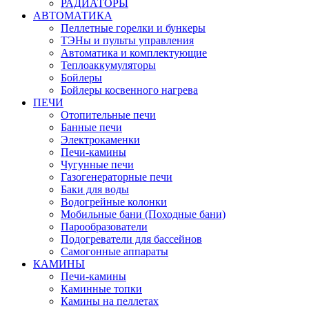
РАДИАТОРЫ
АВТОМАТИКА
Пеллетные горелки и бункеры
ТЭНы и пульты управления
Автоматика и комплектующие
Теплоаккумуляторы
Бойлеры
Бойлеры косвенного нагрева
ПЕЧИ
Отопительные печи
Банные печи
Электрокаменки
Печи-камины
Чугунные печи
Газогенераторные печи
Баки для воды
Водогрейные колонки
Мобильные бани (Походные бани)
Парообразователи
Подогреватели для бассейнов
Самогонные аппараты
КАМИНЫ
Печи-камины
Каминные топки
Камины на пеллетах