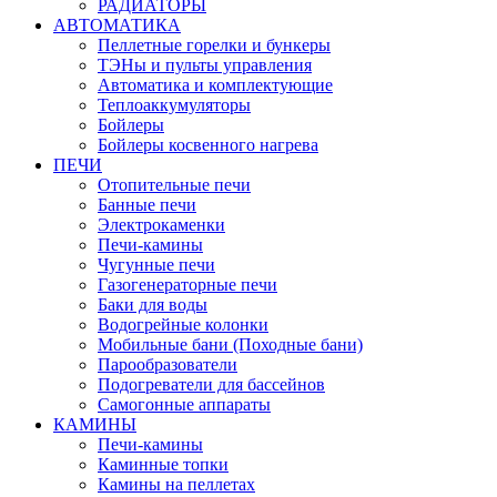
РАДИАТОРЫ
АВТОМАТИКА
Пеллетные горелки и бункеры
ТЭНы и пульты управления
Автоматика и комплектующие
Теплоаккумуляторы
Бойлеры
Бойлеры косвенного нагрева
ПЕЧИ
Отопительные печи
Банные печи
Электрокаменки
Печи-камины
Чугунные печи
Газогенераторные печи
Баки для воды
Водогрейные колонки
Мобильные бани (Походные бани)
Парообразователи
Подогреватели для бассейнов
Самогонные аппараты
КАМИНЫ
Печи-камины
Каминные топки
Камины на пеллетах