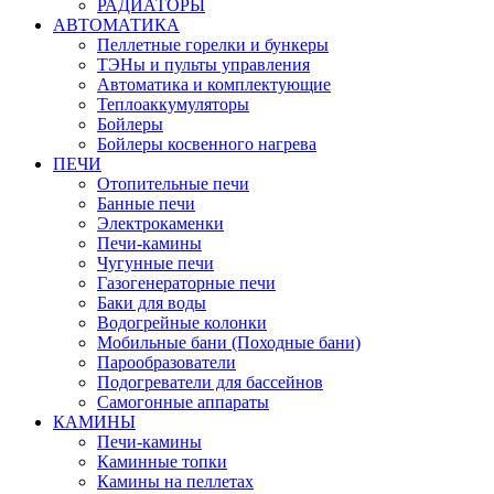
РАДИАТОРЫ
АВТОМАТИКА
Пеллетные горелки и бункеры
ТЭНы и пульты управления
Автоматика и комплектующие
Теплоаккумуляторы
Бойлеры
Бойлеры косвенного нагрева
ПЕЧИ
Отопительные печи
Банные печи
Электрокаменки
Печи-камины
Чугунные печи
Газогенераторные печи
Баки для воды
Водогрейные колонки
Мобильные бани (Походные бани)
Парообразователи
Подогреватели для бассейнов
Самогонные аппараты
КАМИНЫ
Печи-камины
Каминные топки
Камины на пеллетах