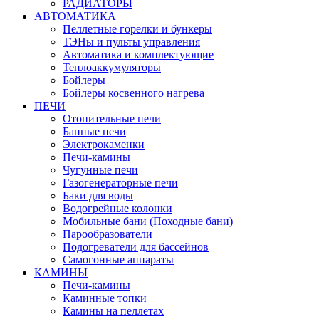
РАДИАТОРЫ
АВТОМАТИКА
Пеллетные горелки и бункеры
ТЭНы и пульты управления
Автоматика и комплектующие
Теплоаккумуляторы
Бойлеры
Бойлеры косвенного нагрева
ПЕЧИ
Отопительные печи
Банные печи
Электрокаменки
Печи-камины
Чугунные печи
Газогенераторные печи
Баки для воды
Водогрейные колонки
Мобильные бани (Походные бани)
Парообразователи
Подогреватели для бассейнов
Самогонные аппараты
КАМИНЫ
Печи-камины
Каминные топки
Камины на пеллетах