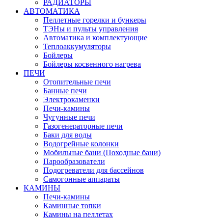
РАДИАТОРЫ
АВТОМАТИКА
Пеллетные горелки и бункеры
ТЭНы и пульты управления
Автоматика и комплектующие
Теплоаккумуляторы
Бойлеры
Бойлеры косвенного нагрева
ПЕЧИ
Отопительные печи
Банные печи
Электрокаменки
Печи-камины
Чугунные печи
Газогенераторные печи
Баки для воды
Водогрейные колонки
Мобильные бани (Походные бани)
Парообразователи
Подогреватели для бассейнов
Самогонные аппараты
КАМИНЫ
Печи-камины
Каминные топки
Камины на пеллетах