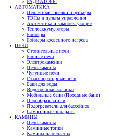
РАДИАТОРЫ
АВТОМАТИКА
Пеллетные горелки и бункеры
ТЭНы и пульты управления
Автоматика и комплектующие
Теплоаккумуляторы
Бойлеры
Бойлеры косвенного нагрева
ПЕЧИ
Отопительные печи
Банные печи
Электрокаменки
Печи-камины
Чугунные печи
Газогенераторные печи
Баки для воды
Водогрейные колонки
Мобильные бани (Походные бани)
Парообразователи
Подогреватели для бассейнов
Самогонные аппараты
КАМИНЫ
Печи-камины
Каминные топки
Камины на пеллетах