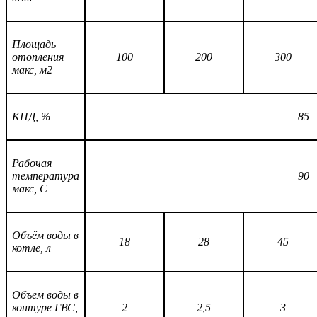
Площадь
отопления
100
200
300
макс, м2
КПД, %
85
Рабочая
температура
90
макс, С
Объём воды в
18
28
45
котле, л
Объем воды в
контуре ГВС,
2
2,5
3