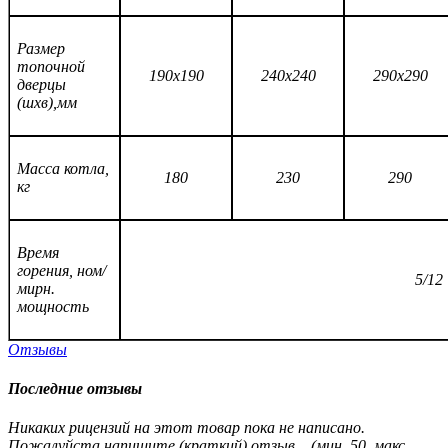
Размер
топочной
190х190
240х240
290х290
дверцы
(шхв),мм
Масса котла,
180
230
290
кг
Время
горения, ном/
5/12
мирн.
мощность
Отзывы
Последние отзывы
Никаких рицензий на этот товар пока не написано.
Пожалуйста напишите (краткий) отзыв....(мин. 50, макс.