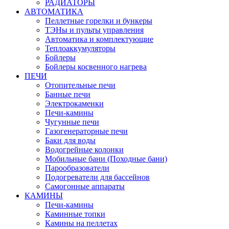
РАДИАТОРЫ
АВТОМАТИКА
Пеллетные горелки и бункеры
ТЭНы и пульты управления
Автоматика и комплектующие
Теплоаккумуляторы
Бойлеры
Бойлеры косвенного нагрева
ПЕЧИ
Отопительные печи
Банные печи
Электрокаменки
Печи-камины
Чугунные печи
Газогенераторные печи
Баки для воды
Водогрейные колонки
Мобильные бани (Походные бани)
Парообразователи
Подогреватели для бассейнов
Самогонные аппараты
КАМИНЫ
Печи-камины
Каминные топки
Камины на пеллетах