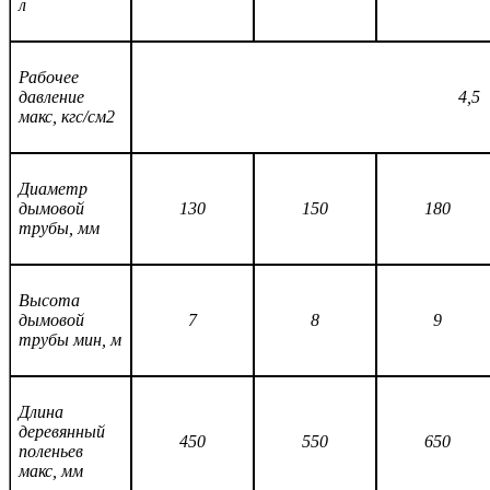
л
Рабочее
давление
4,5
макс, кгс/см2
Диаметр
дымовой
130
150
180
трубы, мм
Высота
дымовой
7
8
9
трубы мин, м
Длина
деревянный
450
550
650
поленьев
макс, мм