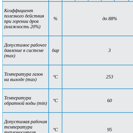
Коэффициент
полезного действия
%
до 88%
при горении дров
(влажность 20%)
Допустимое рабочее
давление в системе
бар
3
(max)
Температура газов
ºС
253
на выходе (max)
Температура
ºС
60
обратной воды (min)
Допустимая рабочая
температура
ºС
95
теплоносителя