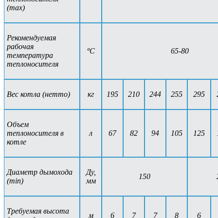
(max)
Рекомендуемая
рабочая
ºС
65-80
температура
теплоносителя
Вес котла (нетто)
кг
195
210
244
255
295
Объем
теплоносителя в
л
67
82
94
105
125
котле
Диаметр дымохода
Ду,
150
(min)
мм
Требуемая высота
м
6
7
7
8
6