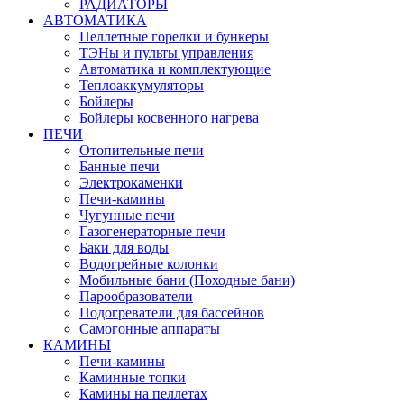
РАДИАТОРЫ
АВТОМАТИКА
Пеллетные горелки и бункеры
ТЭНы и пульты управления
Автоматика и комплектующие
Теплоаккумуляторы
Бойлеры
Бойлеры косвенного нагрева
ПЕЧИ
Отопительные печи
Банные печи
Электрокаменки
Печи-камины
Чугунные печи
Газогенераторные печи
Баки для воды
Водогрейные колонки
Мобильные бани (Походные бани)
Парообразователи
Подогреватели для бассейнов
Самогонные аппараты
КАМИНЫ
Печи-камины
Каминные топки
Камины на пеллетах