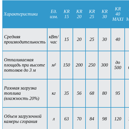
KR
Ед.
KR
KR
KR
KR
Характеристики
40
изм.
15
20
25
30
MAXI
M
Средняя
кВт/
15
20
25
30
40
производительность
час
Отпаливаемая
до
площадь при высоте
м²
150
200
250
300
500
потолков до 3 м
Разовая загрузка
топлива
кг
35
56
68
80
95
(влажность 20%)
Объем загрузочной
л
63
70
84
98
120
камеры сгорания