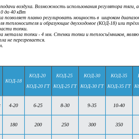
а подачи воздуха. Возможность использования регулятора тяги
0 до 40 кВт
ха позволяет плавно регулировать мощность в широком диапазон
я теплоносителя и образующие двухходовое (КОД-18) или трёххо
части топки.
 металла топки - 4 мм. Стенки топки и теплосъёмников, явля
ла не перегревается.
н.
КОД-20
КОД-25
КОД-30
КОД-35
.
КОД-18
КОД-20 ГТ
КОД-25 ГТ
КОД-30 ГТ
КОД-35 ГТ
К
с
4-20
6-25
8-30
9-35
10-40
180
200
250
300
350