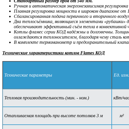
Стандартный размер дров от 540 мм.
Ручная и автоматическая энергонезависимая регулировк
Плавная регулировка мощности в широком диапазоне от 1
Сбалансированная подача первичного и вторичного возду
Два теплосъёмника, являющиеся элементами «рубашки» дл
обеспечивают эффективный съём тепла в конвективной 
Котлы фламес серии КОД надёжны и долговечны. Толщина
охлаждаются теплоносителем, благодаря чему сталь кот
В комплекте термоманометр и предохранительный клапа
Технические характеристики котлов Flames КОД
Технические параметры
Ед. изм
Тепловая производительность (мин. - ном.)
кВт/ча
Отапливаемая площадь при высоте потолков 3 м
м²