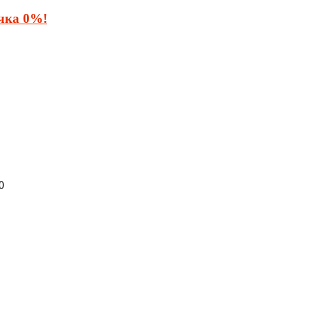
очка 0%!
0