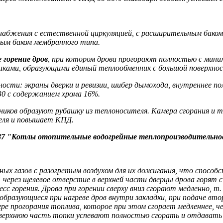
набжения с естественной циркуляцией, с расширительным бако
ьным баком мембранного типа.
 горение дров
, при котором дрова прогорают полностью с мини
иками, образующими единый теплообменник с большой поверхность
ти: экраны дверки и ревизии, шибер дымохода, внутреннее поло
430 с содержанием хрома 16%.
иков образуют рубашку из теплоносителя. Камера сгорания и
теля и повышает КПД.
87 "Котлы отопительные водогрейные теплопроизводительно
ных газов с разогретым воздухом для их дожигания, что способ
через щелевое отверстие в верхней части дверцы дрова горят с 
 горения. Дрова при горении сверху вниз сгорают медленно, т. 
образующиеся при нагреве дров внутри закладки, при подаче вт
ере прогорания топлива, которое при этом сгорает медленнее, ч
в верхнюю часть топки успевают полностью сгорать и отдавать