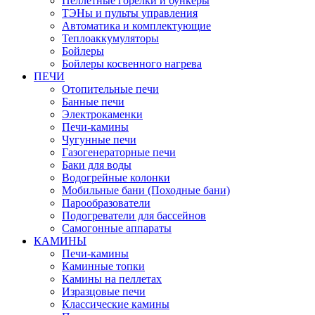
Пеллетные горелки и бункеры
ТЭНы и пульты управления
Автоматика и комплектующие
Теплоаккумуляторы
Бойлеры
Бойлеры косвенного нагрева
ПЕЧИ
Отопительные печи
Банные печи
Электрокаменки
Печи-камины
Чугунные печи
Газогенераторные печи
Баки для воды
Водогрейные колонки
Мобильные бани (Походные бани)
Парообразователи
Подогреватели для бассейнов
Самогонные аппараты
КАМИНЫ
Печи-камины
Каминные топки
Камины на пеллетах
Изразцовые печи
Классические камины