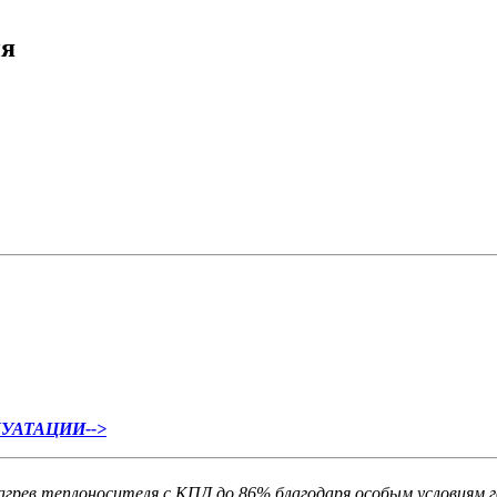
ия
УАТАЦИИ-->
рев теплоносителя с КПД до 86% благодаря особым условиям го