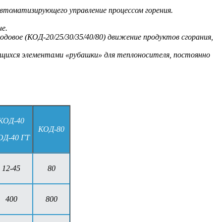
, автоматизирующего управление процессом горения.
е.
довое (КОД-20/25/30/35/40/80) движение продуктов сгорания,
ющихся элементами «рубашки» для теплоносителя, постоянно
КОД-40
КОД-80
ОД-40 ГТ
12-45
80
400
800