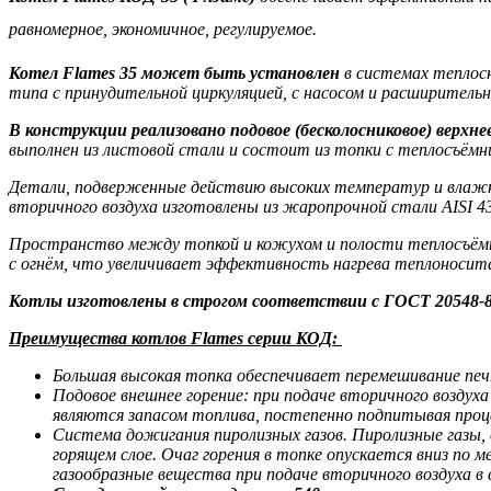
равномерное, экономичное, регулируемое.
Котел Flames 35 может быть установлен
в системах теплос
типа с принудительной циркуляцией, с насосом и расширител
В конструкции реализовано подовое (бесколосниковое) верхнее
выполнен из листовой стали и состоит из топки с теплосъёмн
Детали, подверженные действию высоких температур и влажнос
вторичного воздуха изготовлены из жаропрочной стали AISI 
Пространство между топкой и кожухом и полости теплосъёмн
с огнём, что увеличивает эффективность нагрева теплоноси
Котлы изготовлены в строгом соответствии с ГОСТ 20548-
Преимущества котлов Flames серии КОД:
Большая высокая топка обеспечивает перемешивание печ
Подовое внешнее горение: при подаче вторичного воздуха 
являются запасом топлива, постепенно подпитывая процесс
Система дожигания пиролизных газов. Пиролизные газы, 
горящем слое. Очаг горения в топке опускается вниз по м
газообразные вещества при подаче вторичного воздуха 