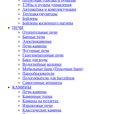
Пеллетные горелки и бункеры
ТЭНы и пульты управления
Автоматика и комплектующие
Теплоаккумуляторы
Бойлеры
Бойлеры косвенного нагрева
ПЕЧИ
Отопительные печи
Банные печи
Электрокаменки
Печи-камины
Чугунные печи
Газогенераторные печи
Баки для воды
Водогрейные колонки
Мобильные бани (Походные бани)
Парообразователи
Подогреватели для бассейнов
Самогонные аппараты
КАМИНЫ
Печи-камины
Каминные топки
Камины на пеллетах
Изразцовые печи
Классические камины