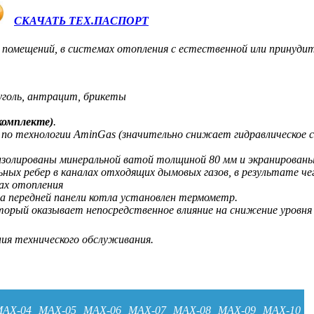
СКАЧАТЬ ТЕХ.ПАСПОРТ
помещений, в системах отопления с естественной или принудит
уголь, антрацит, брикеты
комплекте)
.
о технологии AminGas (значительно снижает гидравлическое с
золированы минеральной ватой толщиной 80 мм и экранированы
ных ребер в каналах отходящих дымовых газов, в результате ч
ах отопления
а передней панели котла установлен термометр.
торый оказывает непосредственное влияние на снижение уровня
ния технического обслуживания.
AX-04
MAX-05
MAX-06
MAX-07
MAX-08
MAX-09
MAX-10