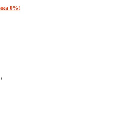
очка 0%!
0