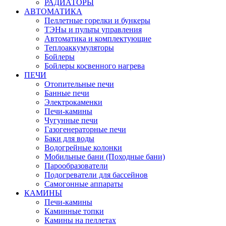
РАДИАТОРЫ
АВТОМАТИКА
Пеллетные горелки и бункеры
ТЭНы и пульты управления
Автоматика и комплектующие
Теплоаккумуляторы
Бойлеры
Бойлеры косвенного нагрева
ПЕЧИ
Отопительные печи
Банные печи
Электрокаменки
Печи-камины
Чугунные печи
Газогенераторные печи
Баки для воды
Водогрейные колонки
Мобильные бани (Походные бани)
Парообразователи
Подогреватели для бассейнов
Самогонные аппараты
КАМИНЫ
Печи-камины
Каминные топки
Камины на пеллетах