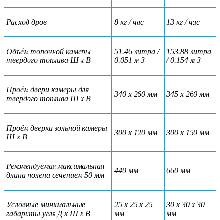
Расход дров
8 кг / час
13 кг / час
Объём топочной камеры
51.46 литра /
153.88 литра
твердого топлива Ш х В
0.051 м 3
/ 0.154 м 3
Проём двери камеры для
340 х 260 мм
345 х 260 мм
твердого топлива Ш х В
Проём дверки зольной камеры
300 х 120 мм
300 х 150 мм
Ш х В
Рекомендуемая максимальная
440 мм
660 мм
длина полена сечением 50 мм
Условные минимальные
25 х 25 х 25
30 х 30 х 30
габариты угля Д х Ш х В
мм
мм