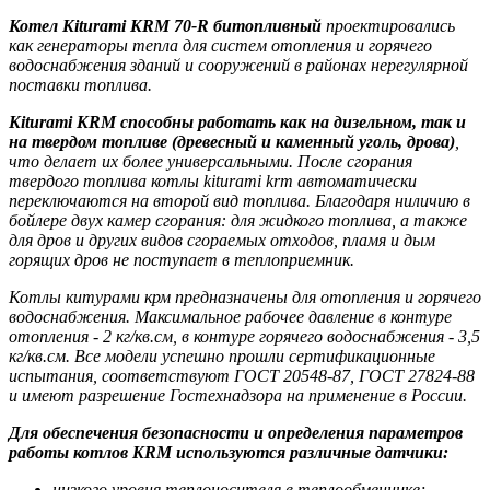
Котел Kiturami KRM 70-R битопливный
проектировались
как генераторы тепла для систем отопления и горячего
водоснабжения зданий и сооружений в районах нерегулярной
поставки топлива.
Kiturami KRM способны работать как на дизельном, так и
на твердом топливе (древесный и каменный уголь, дрова)
,
что делает их более универсальными. После сгорания
твердого топлива котлы kiturami krm автоматически
переключаются на второй вид топлива. Благодаря ниличию в
бойлере двух камер сгорания: для жидкого топлива, а также
для дров и других видов сгораемых отходов, пламя и дым
горящих дров не поступает в теплоприемник.
Котлы китурами крм предназначены для отопления и горячего
водоснабжения. Максимальное рабочее давление в контуре
отопления - 2 кг/кв.см, в контуре горячего водоснабжения - 3,5
кг/кв.см. Все модели успешно прошли сертификационные
испытания, соответствуют ГОСТ 20548-87, ГОСТ 27824-88
и имеют разрешение Гостехнадзора на применение в России.
Для обеспечения безопасности и определения параметров
работы котлов KRM используются различные датчики:
низкого уровня теплоносителя в теплообменнике;