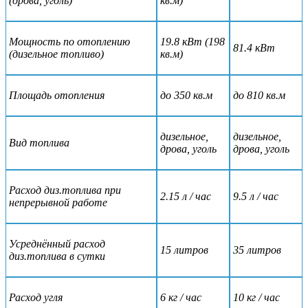
(дрова, уголь)
кв.м)
Мощность по отоплению
19.8 кВт (198
81.4 кВт
(дизельное топливо)
кв.м)
Площадь отопления
до 350 кв.м
до 810 кв.м
дизельное,
дизельное,
Вид топлива
дрова, уголь
дрова, уголь
Расход диз.топлива при
2.15 л / час
9.5 л / час
непрерывной работе
Усреднённый расход
15 литров
35 литров
диз.топлива в сутки
Расход угля
6 кг / час
10 кг / час