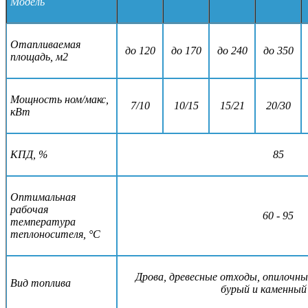
Модель
Отапливаемая
до 120
до 170
до 240
до 350
площадь, м2
Мощность ном/макс,
7/10
10/15
15/21
20/30
кВт
КПД, %
85
Оптимальная
рабочая
60 - 95
температура
теплоносителя, °С
Дрова, древесные отходы, опилочн
Вид топлива
бурый и каменный 