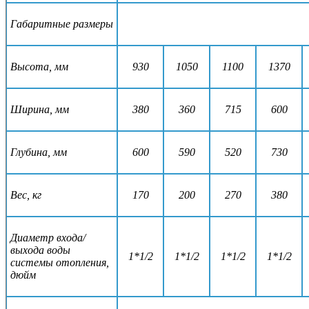
Габаритные размеры
Высота, мм
930
1050
1100
1370
Ширина, мм
380
360
715
600
Глубина, мм
600
590
520
730
Вес, кг
170
200
270
380
Диаметр входа/
выхода воды
1*1/2
1*1/2
1*1/2
1*1/2
системы отопления,
дюйм