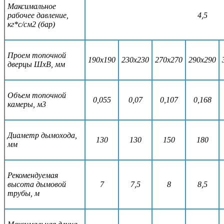
Максимальное
рабочее давление,
4,5
кг*с/см2 (бар)
Проем топочной
190х190
230х230
270х270
290х290
дверцы ШхВ, мм
Объем топочной
0,055
0,07
0,107
0,168
камеры, м3
Диаметр дымохода,
130
130
150
180
мм
Рекомендуемая
высота дымовой
7
7,5
8
8,5
трубы, м