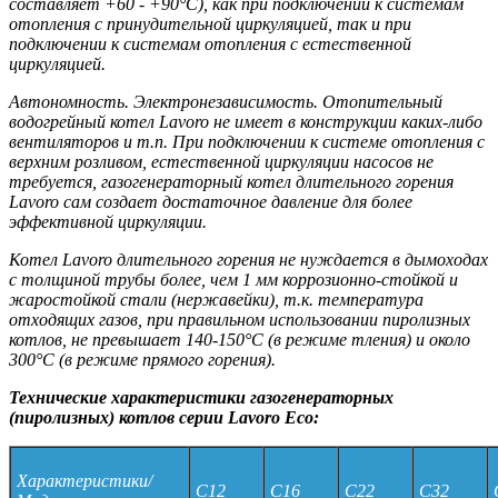
составляет +60 - +90°С), как при подключении к системам
отопления с принудительной циркуляцией, так и при
подключении к системам отопления с естественной
циркуляцией.
Автономность. Электронезависимость. Отопительный
водогрейный котел Lavoro не имеет в конструкции каких-либо
вентиляторов и т.п. При подключении к системе отопления с
верхним розливом, естественной циркуляции насосов не
требуется, газогенераторный котел длительного горения
Lavoro сам создает достаточное давление для более
эффективной циркуляции.
Котел Lavoro длительного горения не нуждается в дымоходах
с толщиной трубы более, чем 1 мм коррозионно-стойкой и
жаростойкой стали (нержавейки), т.к. температура
отходящих газов, при правильном использовании пиролизных
котлов, не превышает 140-150°С (в режиме тления) и около
300°С (в режиме прямого горения).
Технические характеристики
газогенераторных
(пиролизных) котлов серии Lavoro Eco:
Характеристики/
C12
C16
C22
C32