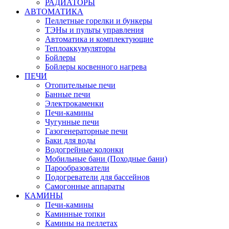
РАДИАТОРЫ
АВТОМАТИКА
Пеллетные горелки и бункеры
ТЭНы и пульты управления
Автоматика и комплектующие
Теплоаккумуляторы
Бойлеры
Бойлеры косвенного нагрева
ПЕЧИ
Отопительные печи
Банные печи
Электрокаменки
Печи-камины
Чугунные печи
Газогенераторные печи
Баки для воды
Водогрейные колонки
Мобильные бани (Походные бани)
Парообразователи
Подогреватели для бассейнов
Самогонные аппараты
КАМИНЫ
Печи-камины
Каминные топки
Камины на пеллетах