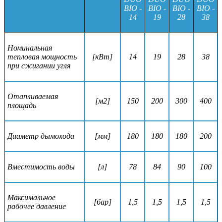
BIO -
BIO -
BIO -
BIO -
14
19
28
38
Номинальная
тепловая мощность
[кВт]
14
19
28
38
при сжигании угля
Отапливаемая
[м2]
150
200
300
400
площадь
Диаметр дымохода
[мм]
180
180
180
200
Вместимость воды
[л]
78
84
90
100
Максимальное
[бар]
1,5
1,5
1,5
1,5
рабочее давление