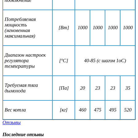
подключение
Потребляемая
мощность
[Вт]
1000
1000
1000
1000
(мгновенная
максимальная)
Диапазон настроек
регулятора
[°C]
40-85 (с шагом 1oC)
температуры
Требуемая тяга
[Па]
20
23
23
35
дымохода
Вес котла
[кг]
460
475
495
520
Отзывы
Последние отзывы