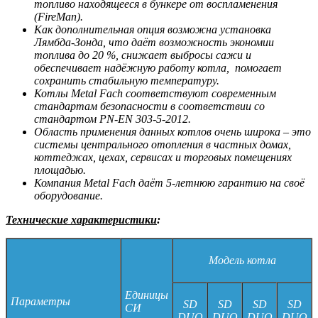
топливо находящееся в бункере от воспламенения
(FireMan).
Как дополнительная опция возможна установка
Лямбда-Зонда, что даёт возможность экономии
топлива до 20 %, снижает выбросы сажи и
обеспечивает надёжную работу котла, помогает
сохранить стабильную температуру.
Котлы Metal Fach соответствуют современным
стандартам безопасности в соответствии со
стандартом PN-EN 303-5-2012.
Область применения данных котлов очень широка – это
системы центрального отопления в частных домах,
коттеджах, цехах, сервисах и торговых помещениях
площадью.
Компания Metal Fach даёт 5-летнюю гарантию на своё
оборудование.
Технические характеристики
:
Модель котла
Единицы
Параметры
SD
SD
SD
SD
СИ
DUO
DUO
DUO
DUO