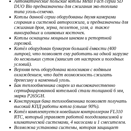
Автоматические польские котлы Metal Fach серии SD
DUO Bio предназначены для сжигания эко-топлива
типа уголь-семечко.
Котлы данной серии оборудованы двумя камерами
сгорания и системой авторозжига, и предназначены для
сжигания дров, зерна, пеллетов, угля, а также
виноградных и оливковых косточек.
Котлы оснащены мощным шнеком и ретортной
горелкой.
Котёл оборудован бункером большой ёмкости (400
литров), что позволяет ему работать на одной загрузке
до нескольких суток (зависит от настроек и погодных
условий).
Верхняя печь оборудована колосником с водяным
охлаждением, что даёт возможность сжигать
древесину и каменный уголь.
Бак теплообменника сварен из высококачественно
сертифицированной котельной стали толщиной 6 мм,
марки P265GH.
Конструкция бака теплообменника позволяет получать
высокий КПД работы котла (свыше 90%).
Котёл комплектуется новейшим контроллером FL310
RTC, который управляет работой погодозависимой и
климатической системами, 4 насосами и 1 смесителем.
Возможна установка системы, которая защищает