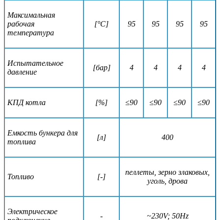
Максимальная
рабочая
[°C]
95
95
95
95
температура
Испытательное
[бар]
4
4
4
4
давление
КПД котла
[%]
≤90
≤90
≤90
≤90
Емкость бункера для
[л]
400
топлива
пеллеты, зерно злаковых,
Топливо
[-]
уголь, дрова
Электрическое
-
~230V; 50Hz