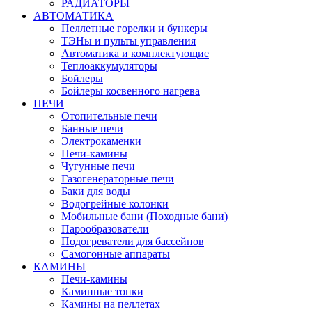
РАДИАТОРЫ
АВТОМАТИКА
Пеллетные горелки и бункеры
ТЭНы и пульты управления
Автоматика и комплектующие
Теплоаккумуляторы
Бойлеры
Бойлеры косвенного нагрева
ПЕЧИ
Отопительные печи
Банные печи
Электрокаменки
Печи-камины
Чугунные печи
Газогенераторные печи
Баки для воды
Водогрейные колонки
Мобильные бани (Походные бани)
Парообразователи
Подогреватели для бассейнов
Самогонные аппараты
КАМИНЫ
Печи-камины
Каминные топки
Камины на пеллетах