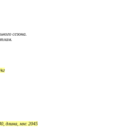
ьного сезона.
отлам.
/кг
0, длина, мм: 2045