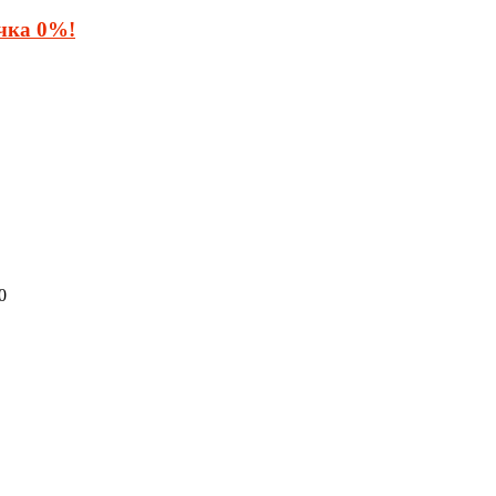
очка 0%!
0