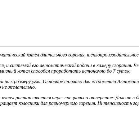
матический котел длительного горения, теплопроизводительност
гля, и системой его автоматической подачи в камеру сгорания. 
опливный котел способен проработать автономно до 7 суток.
ания к размеру угля. Основное топливо для «Прометей Автомат»
о не желательно.
и котел растапливается через специально отверстие. Дальше в 
вращает колосники для равномерного горения. Интенсивность го