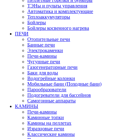
Пеллетные горелки и бункеры
ТЭНы и пульты управления
Автоматика и комплектующие
Теплоаккумуляторы
Бойлеры
Бойлеры косвенного нагрева
ПЕЧИ
Отопительные печи
Банные печи
Электрокаменки
Печи-камины
Чугунные печи
Газогенераторные печи
Баки для воды
Водогрейные колонки
Мобильные бани (Походные бани)
Парообразователи
Подогреватели для бассейнов
Самогонные аппараты
КАМИНЫ
Печи-камины
Каминные топки
Камины на пеллетах
Изразцовые печи
Классические камины