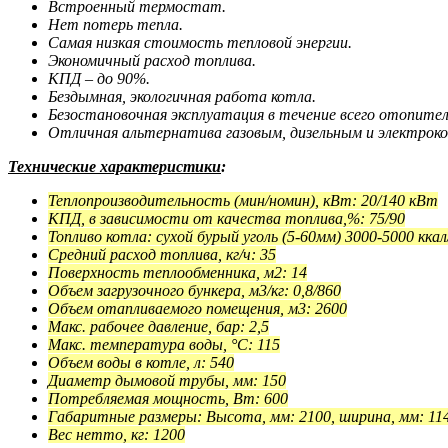
Встроенный термостат.
Нет потерь тепла.
Самая низкая стоимость тепловой энергии.
Экономичный расход топлива.
КПД – до 90%.
Бездымная, экологичная работа котла.
Безостановочная эксплуатация в течение всего отопител
Отличная альтернатива газовым, дизельным и электрок
Технические характеристики
:
Теплопроизводительность (мин/номин), кВт: 20/140 кВт
КПД, в зависимости от качества топлива,%: 75/90
Топливо котла: сухой бурый уголь (5-60мм) 3000-5000 ккал
Средний расход топлива, кг/ч: 35
Поверхность теплообменника, м2: 14
Объем загрузочного бункера, м3/кг: 0,8/860
Объем отапливаемого помещения, м3: 2600
Макс. рабочее давление, бар: 2,5
Макс. температура воды, °С: 115
Объем воды в котле, л: 540
Диаметр дымовой трубы, мм: 150
Потребляемая мощность, Вт: 600
Габаритные размеры: Высота, мм: 2100, ширина, мм: 114
Вес нетто, кг: 1200