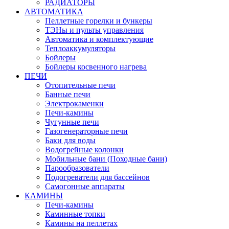
РАДИАТОРЫ
АВТОМАТИКА
Пеллетные горелки и бункеры
ТЭНы и пульты управления
Автоматика и комплектующие
Теплоаккумуляторы
Бойлеры
Бойлеры косвенного нагрева
ПЕЧИ
Отопительные печи
Банные печи
Электрокаменки
Печи-камины
Чугунные печи
Газогенераторные печи
Баки для воды
Водогрейные колонки
Мобильные бани (Походные бани)
Парообразователи
Подогреватели для бассейнов
Самогонные аппараты
КАМИНЫ
Печи-камины
Каминные топки
Камины на пеллетах