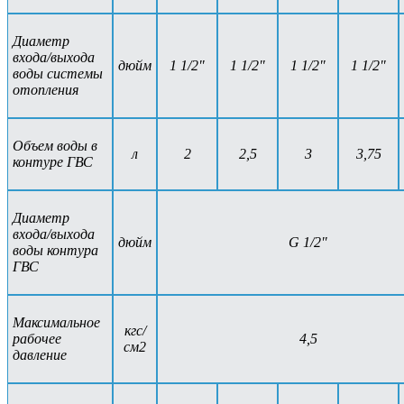
Диаметр
входа/выхода
дюйм
1 1/2"
1 1/2"
1 1/2"
1 1/2"
воды системы
отопления
Объем воды в
л
2
2,5
3
3,75
контуре ГВС
Диаметр
входа/выхода
дюйм
G 1/2"
воды контура
ГВС
Максимальное
кгс/
рабочее
4,5
см2
давление