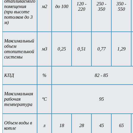
отапливаемого
120 -
250 -
350 -
помещения
м2
до 100
220
350
550
(при высоте
потолков до 3
м)
Максимальный
объем
м3
0,25
0,51
0,77
1,29
отопительной
системы
КПД
%
82 - 85
Максимальная
рабочая
ºС
95
температура
Объем воды в
л
18
28
45
65
котле