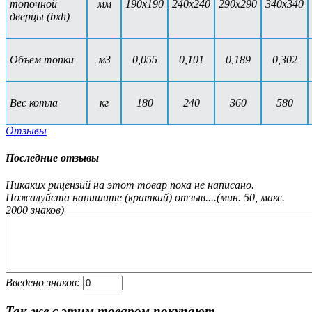
топочной
мм
190х190
240х240
290х290
340х340
дверцы (bxh)
Объем топки
м3
0,055
0,101
0,189
0,302
Вес котла
кг
180
240
360
580
Отзывы
Последние отзывы
Никаких рицензий на этот товар пока не написано.
Пожалуйста напишите (краткий) отзыв....(мин. 50, макс.
2000 знаков)
Введено знаков:
Так же с этим товаром покупают