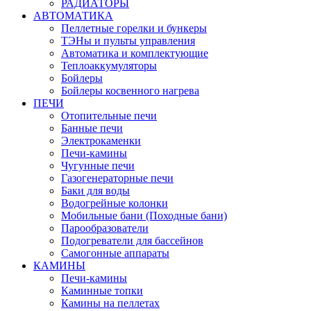
РАДИАТОРЫ
АВТОМАТИКА
Пеллетные горелки и бункеры
ТЭНы и пульты управления
Автоматика и комплектующие
Теплоаккумуляторы
Бойлеры
Бойлеры косвенного нагрева
ПЕЧИ
Отопительные печи
Банные печи
Электрокаменки
Печи-камины
Чугунные печи
Газогенераторные печи
Баки для воды
Водогрейные колонки
Мобильные бани (Походные бани)
Парообразователи
Подогреватели для бассейнов
Самогонные аппараты
КАМИНЫ
Печи-камины
Каминные топки
Камины на пеллетах