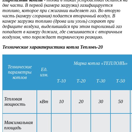
две части. В первой (камера загрузки) газифицируется
топливо, которое при сжигании выделяет газ. Во вторую
часть (камеру сгорания) подается вторичный воздух. В
камере загрузки топливо (дрова или уголь) сгорают при
дефиците воздуха, выделившийся при этом пиролизный газ
попадает в камеру дожига, где смешивается с вторичным
воздухом, что порождает термическую реакцию.
Технические характеристики котла Тепловъ-20
Марка котла «ТЕПЛОВЪ»
Технические
Ед.
параметры
изм.
котлов
Т-10
Т-20
Т-30
Т-50
Тепловая
кВт
10
20
30
50
мощность
Максимальная
площадь