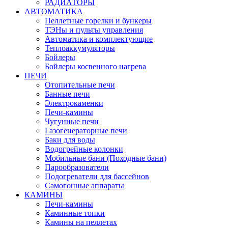
РАДИАТОРЫ
АВТОМАТИКА
Пеллетные горелки и бункеры
ТЭНы и пульты управления
Автоматика и комплектующие
Теплоаккумуляторы
Бойлеры
Бойлеры косвенного нагрева
ПЕЧИ
Отопительные печи
Банные печи
Электрокаменки
Печи-камины
Чугунные печи
Газогенераторные печи
Баки для воды
Водогрейные колонки
Мобильные бани (Походные бани)
Парообразователи
Подогреватели для бассейнов
Самогонные аппараты
КАМИНЫ
Печи-камины
Каминные топки
Камины на пеллетах