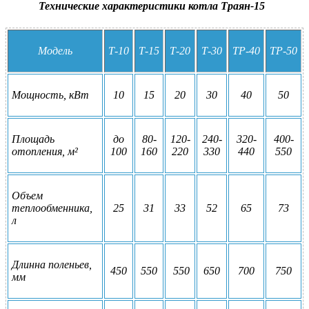
Технические характеристики котла Траян-15
Модель
Т-10
Т-15
Т-20
Т-30
ТР-40
ТР-50
Мощность, кВт
10
15
20
30
40
50
Площадь
до
80-
120-
240-
320-
400-
отопления, м²
100
160
220
330
440
550
Объем
теплообменника,
25
31
33
52
65
73
л
Длинна поленьев,
450
550
550
650
700
750
мм