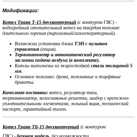
Модификации:
Котел Траян Т-15 двухконтурный
(с контуром ГВС) -
водогрейный отопительный котел на твердом топливе
длительного горения (пиролизный/газогенераторный).
Возможна установка блока
ТЭН с пультом
управления
(опция).
Термоманометр и автоматический регулятор
заслонки подачи воздуха (в комплекте).
Котлы выполнены из жаростойкой
стали толщиной 5
мм
.
Основное топливо: дрова, топливные и торфяные
брикеты.
Комплект поставки:
котел, регулятор тяги,
термоманометр, колосниковые решетки, шибер с крепежно-
уплотнительными элементами, зольный ящик, технический
паспорт, гарантийный талон.
Котел Траян ТБ-15
двухконтурный
(с контуром
ГВС)
-
базовая модель
, без возможности