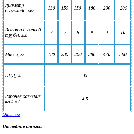
Диаметр
130
150
150
180
200
200
дымохода, мм
Высота дымовой
7
7
8
9
9
10
трубы, мм
Масса, кг
180
230
260
380
470
580
КПД, %
85
Рабочее давление,
4,5
кгс/см2
Отзывы
Последние отзывы