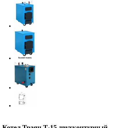
Котел Траян Т-15 двухконтурный