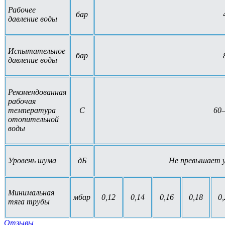
Рабочее
бар
давление воды
Испытательное
бар
давление воды
Рекомендованная
рабочая
температура
С
60
отопительной
воды
Уровень шума
дБ
Не превышает ур
Минимальная
мбар
0,12
0,14
0,16
0,18
0,
тяга трубы
Отзывы