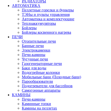
РАДИАТОРЫ
АВТОМАТИКА
Пеллетные горелки и бункеры
ТЭНы и пульты управления
Автоматика и комплектующие
Теплоаккумуляторы
Бойлеры
Бойлеры косвенного нагрева
ПЕЧИ
Отопительные печи
Банные печи
Электрокаменки
Печи-камины
Чугунные печи
Газогенераторные печи
Баки для воды
Водогрейные колонки
Мобильные бани (Походные бани)
Парообразователи
Подогреватели для бассейнов
Самогонные аппараты
КАМИНЫ
Печи-камины
Каминные топки
Камины на пеллетах