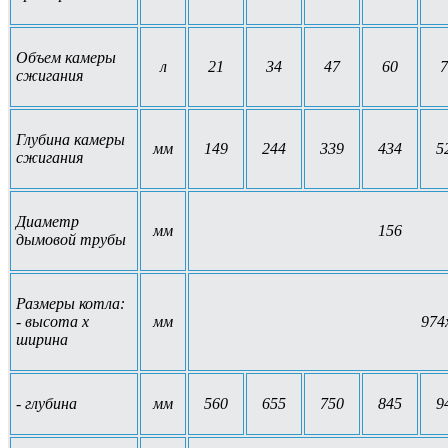
Объем камеры
л
21
34
47
60
7
сжигания
Глубина камеры
мм
149
244
339
434
5
сжигания
Диаметр
мм
156
дымовой трубы
Размеры котла:
- высота x
мм
974
ширина
- глубина
мм
560
655
750
845
9