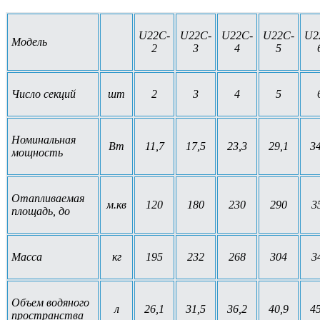
U22C-
U22C-
U22C-
U22C-
U2
Модель
2
3
4
5
Число секций
шт
2
3
4
5
Номинальная
Вт
11,7
17,5
23,3
29,1
34
мощность
Отапливаемая
м.кв
120
180
230
290
3
площадь, до
Масса
кг
195
232
268
304
3
Объем водяного
л
26,1
31,5
36,2
40,9
45
пространства