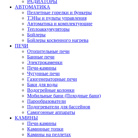
РАДИАТОРЫ
АВТОМАТИКА
Пеллетные горелки и бункеры
ТЭНы и пульты управления
Автоматика и комплектующие
Теплоаккумуляторы
Бойлеры
Бойлеры косвенного нагрева
ПЕЧИ
Отопительные печи
Банные печи
Электрокаменки
Печи-камины
Чугунные печи
Газогенераторные печи
Баки для воды
Водогрейные колонки
Мобильные бани (Походные бани)
Парообразователи
Подогреватели для бассейнов
Самогонные аппараты
КАМИНЫ
Печи-камины
Каминные топки
Камины на пеллетах