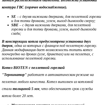
задним расположением дымохода. Возможна установка
контура ГВС (горячее водоснабжение).
SE
– с двумя нижними дверками, для пеллетной горелки
и для топки дровами, углем, выход дымохода сверху;
SBE
– с двумя нижними дверками, для пеллетной
горелки и для топки дровами, углем, выход дымохода
сзади;
В конструкции котла предусмотрена установка двух
дверок
, одна из которых с фланцем под пеллетную горелку.
Данная модификация дает возможность топить котел
поочередно на дровах (угле, брикетах) или на пеллетах, с
использование пеллетной горелки.
Котел BIOTEN с пеллетной горелкой
"Терминатор"
работает в автоматическом режиме на
пеллетах любого качества. Котел в
ыполнен
из котловой
стали
толщиной 5 мм
, что обеспечивает срок службы
котла более 20 лет
.