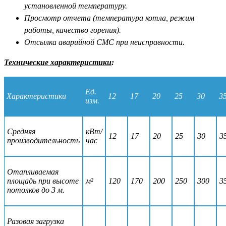
установленной температуру.
Просмотр отчета (температура котла, режим
работы, качество горения).
Отсылка аварийной CMC при неисправности.
Технические характеристики
:
Ед.
Характеристики
12
17
20
25
30
3
изм.
Средняя
кВт/
12
17
20
25
30
3
производительность
час
Отапливаемая
площадь при высоте
м²
120
170
200
250
300
3
потолков до 3 м.
Разовая загрузка