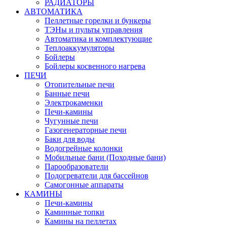
РАДИАТОРЫ
АВТОМАТИКА
Пеллетные горелки и бункеры
ТЭНы и пульты управления
Автоматика и комплектующие
Теплоаккумуляторы
Бойлеры
Бойлеры косвенного нагрева
ПЕЧИ
Отопительные печи
Банные печи
Электрокаменки
Печи-камины
Чугунные печи
Газогенераторные печи
Баки для воды
Водогрейные колонки
Мобильные бани (Походные бани)
Парообразователи
Подогреватели для бассейнов
Самогонные аппараты
КАМИНЫ
Печи-камины
Каминные топки
Камины на пеллетах