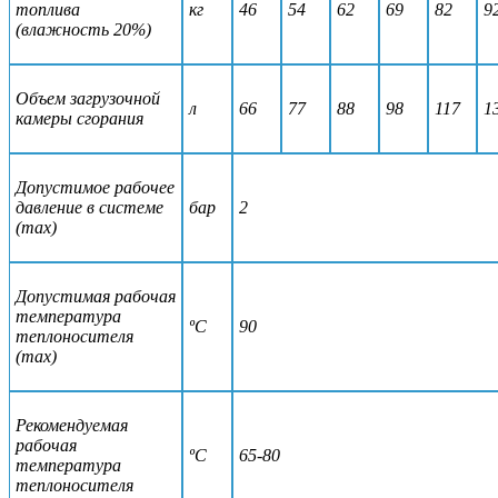
топлива
кг
46
54
62
69
82
9
(влажность 20%)
Объем загрузочной
л
66
77
88
98
117
1
камеры сгорания
Допустимое рабочее
давление в системе
бар
2
(max)
Допустимая рабочая
температура
ºС
90
теплоносителя
(max)
Рекомендуемая
рабочая
ºС
65-80
температура
теплоносителя