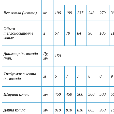
Вес котла (нетто)
кг
196
199
237
243
279
3
Объем
теплоносителя в
л
67
70
84
90
106
1
котле
Диаметр дымохода
Ду,
150
(min)
мм
Требуемая высота
м
6
7
7
8
8
9
дымохода
Ширина котла
мм
450
450
500
500
500
5
Длина котла
мм
810
810
810
865
960
1