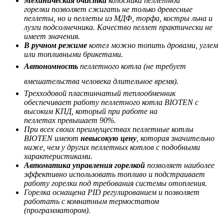
Механическая очистка
колосника пеллетной
горелки позволяет сжигать не только древесные
пеллеты, но и пеллеты из МДФ, торфа, костры льна и
лузги подсолнечника. Качество пеллет практически не
имеет значения.
В ручном режиме
котел можно топить дровами, углем
или топливными брикетами.
Автономность
пеллетного котла (не требует
вмешательства человека длительное время).
Трехходовой пластинчатый теплообменник
обеспечивает работу пеллетного котла BIOTEN с
высоким КПД, который при работе на
пеллетах превышает 90%.
При всех своих преимуществах пеллетные котлы
BIOTEN имеют
невысокую цену
, которая значительно
ниже, чем у других пеллетных котлов с подобными
характеристиками.
Автоматика управления горелкой
позволяет наиболее
эффективно использовать топливо и подстраивает
работу горелки под требования системы отопления.
Горелка оснащена PID регулированием и позволяет
работать с комнатным термостатом
(программатором).