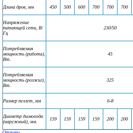
Длина дров, мм
450
500
600
700
700
700
Напряжение
питающей cети, В/
230/50
Гц
Потребляемая
мощность (работа),
45
Вт.
Потребляемая
мощность (розжиг),
325
Вт.
Размер пеллет, мм
6-8
Диаметр дымохода
159
159
159
159
200
200
(наружный), мм.
Отзывы