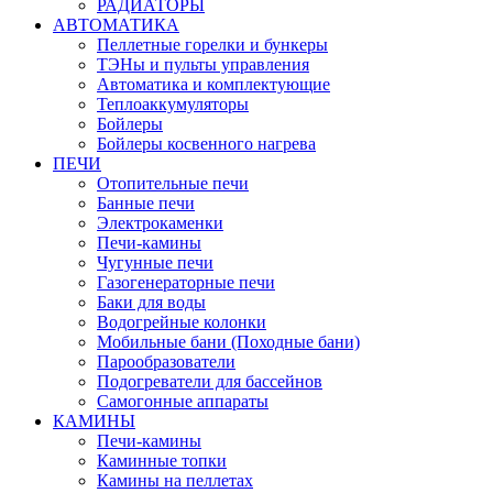
РАДИАТОРЫ
АВТОМАТИКА
Пеллетные горелки и бункеры
ТЭНы и пульты управления
Автоматика и комплектующие
Теплоаккумуляторы
Бойлеры
Бойлеры косвенного нагрева
ПЕЧИ
Отопительные печи
Банные печи
Электрокаменки
Печи-камины
Чугунные печи
Газогенераторные печи
Баки для воды
Водогрейные колонки
Мобильные бани (Походные бани)
Парообразователи
Подогреватели для бассейнов
Самогонные аппараты
КАМИНЫ
Печи-камины
Каминные топки
Камины на пеллетах