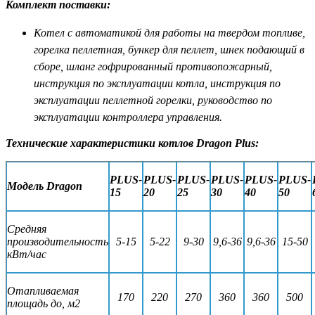
Комплект поставки:
Котел с автоматикой для работы на твердом топливе,
горелка пеллетная, бункер для пеллет, шнек подающий в
сборе, шланг гофрированный противопожарный,
инструкция по эксплуатации котла, инструкция по
эксплуатации пеллетной горелки, руководство по
эксплуатации контроллера управления.
Технические характеристики котлов Dragon Plus:
PLUS-
PLUS-
PLUS-
PLUS-
PLUS-
PLUS-
Модель Dragon
15
20
25
30
40
50
Средняя
производительность
5-15
5-22
9-30
9,6-36
9,6-36
15-50
кВт/час
Отапливаемая
170
220
270
360
360
500
площадь до, м2