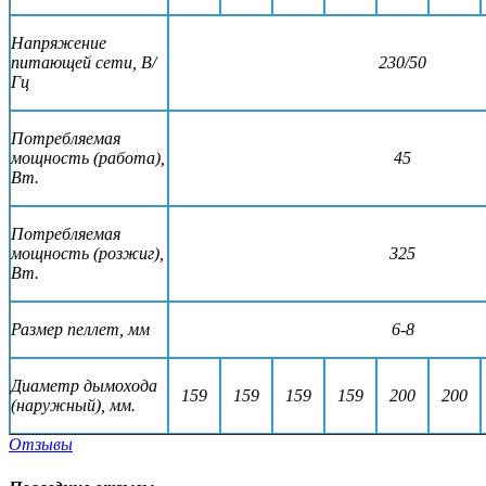
Напряжение
питающей cети, В/
230/50
Гц
Потребляемая
мощность (работа),
45
Вт.
Потребляемая
мощность (розжиг),
325
Вт.
Размер пеллет, мм
6-8
Диаметр дымохода
159
159
159
159
200
200
(наружный), мм.
Отзывы