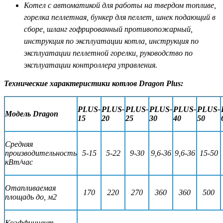
Котел с автоматикой для работы на твердом топливе,
горелка пеллетная, бункер для пеллет, шнек подающий в
сборе, шланг гофрированный противопожарный,
инструкция по эксплуатации котла, инструкция по
эксплуатации пеллетной горелки, руководство по
эксплуатации контроллера управления.
Технические характеристики котлов Dragon Plus:
PLUS-
PLUS-
PLUS-
PLUS-
PLUS-
PLUS-
Модель Dragon
15
20
25
30
40
50
Средняя
производительность
5-15
5-22
9-30
9,6-36
9,6-36
15-50
кВт/час
Отапливаемая
170
220
270
360
360
500
площадь до, м2
Коэффициент