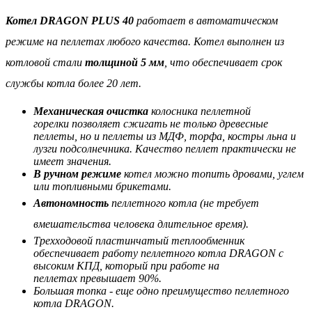
Котел DRAGON PLUS 40
работает в автоматическом
режиме на пеллетах любого качества. Котел в
ыполнен
из
котловой стали
толщиной 5 мм
, что обеспечивает срок
службы котла более 20 лет
.
Механическая очистка
колосника пеллетной
горелки позволяет сжигать не только древесные
пеллеты, но и пеллеты из МДФ, торфа, костры льна и
лузги подсолнечника. Качество пеллет практически не
имеет значения.
В ручном режиме
котел можно топить дровами, углем
или топливными брикетами.
Автономность
пеллетного котла (не требует
вмешательства человека длительное время).
Трехходовой пластинчатый теплообменник
обеспечивает работу пеллетного котла DRAGON с
высоким КПД, который при работе на
пеллетах превышает 90%.
Большая топка - еще одно преимущество пеллетного
котла DRAGON.