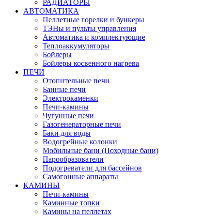
РАДИАТОРЫ
АВТОМАТИКА
Пеллетные горелки и бункеры
ТЭНы и пульты управления
Автоматика и комплектующие
Теплоаккумуляторы
Бойлеры
Бойлеры косвенного нагрева
ПЕЧИ
Отопительные печи
Банные печи
Электрокаменки
Печи-камины
Чугунные печи
Газогенераторные печи
Баки для воды
Водогрейные колонки
Мобильные бани (Походные бани)
Парообразователи
Подогреватели для бассейнов
Самогонные аппараты
КАМИНЫ
Печи-камины
Каминные топки
Камины на пеллетах