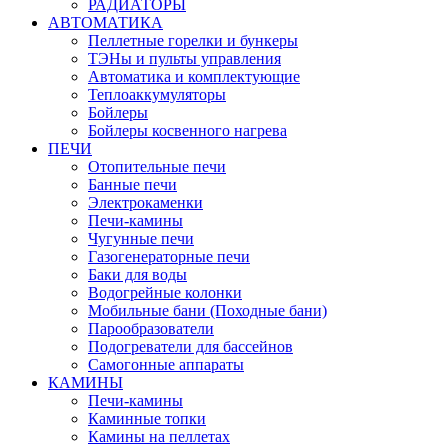
РАДИАТОРЫ
АВТОМАТИКА
Пеллетные горелки и бункеры
ТЭНы и пульты управления
Автоматика и комплектующие
Теплоаккумуляторы
Бойлеры
Бойлеры косвенного нагрева
ПЕЧИ
Отопительные печи
Банные печи
Электрокаменки
Печи-камины
Чугунные печи
Газогенераторные печи
Баки для воды
Водогрейные колонки
Мобильные бани (Походные бани)
Парообразователи
Подогреватели для бассейнов
Самогонные аппараты
КАМИНЫ
Печи-камины
Каминные топки
Камины на пеллетах