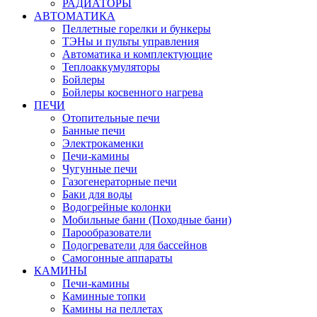
РАДИАТОРЫ
АВТОМАТИКА
Пеллетные горелки и бункеры
ТЭНы и пульты управления
Автоматика и комплектующие
Теплоаккумуляторы
Бойлеры
Бойлеры косвенного нагрева
ПЕЧИ
Отопительные печи
Банные печи
Электрокаменки
Печи-камины
Чугунные печи
Газогенераторные печи
Баки для воды
Водогрейные колонки
Мобильные бани (Походные бани)
Парообразователи
Подогреватели для бассейнов
Самогонные аппараты
КАМИНЫ
Печи-камины
Каминные топки
Камины на пеллетах