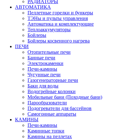
РАДИАТОРЫ
АВТОМАТИКА
Пеллетные горелки и бункеры
ТЭНы и пульты управления
Автоматика и комплектующие
Теплоаккумуляторы
Бойлеры
Бойлеры косвенного нагрева
ПЕЧИ
Отопительные печи
Банные печи
Электрокаменки
Печи-камины
Чугунные печи
Газогенераторные печи
Баки для воды
Водогрейные колонки
Мобильные бани (Походные бани)
Парообразователи
Подогреватели для бассейнов
Самогонные аппараты
КАМИНЫ
Печи-камины
Каминные топки
Камины на пеллетах