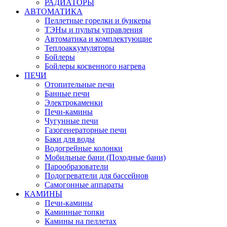
РАДИАТОРЫ
АВТОМАТИКА
Пеллетные горелки и бункеры
ТЭНы и пульты управления
Автоматика и комплектующие
Теплоаккумуляторы
Бойлеры
Бойлеры косвенного нагрева
ПЕЧИ
Отопительные печи
Банные печи
Электрокаменки
Печи-камины
Чугунные печи
Газогенераторные печи
Баки для воды
Водогрейные колонки
Мобильные бани (Походные бани)
Парообразователи
Подогреватели для бассейнов
Самогонные аппараты
КАМИНЫ
Печи-камины
Каминные топки
Камины на пеллетах