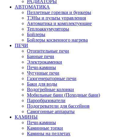
РАДИАТОРЫ
АВТОМАТИКА
Пеллетные горелки и бункеры
ТЭНы и пульты управления
Автоматика и комплектующие
Теплоаккумуляторы
Бойлеры
Бойлеры косвенного нагрева
ПЕЧИ
Отопительные печи
Банные печи
Электрокаменки
Печи-камины
Чугунные печи
Газогенераторные печи
Баки для воды
Водогрейные колонки
Мобильные бани (Походные бани)
Парообразователи
Подогреватели для бассейнов
Самогонные аппараты
КАМИНЫ
Печи-камины
Каминные топки
Камины на пеллетах