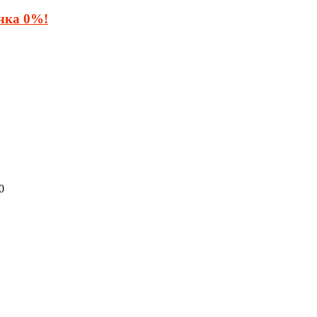
очка 0%!
0