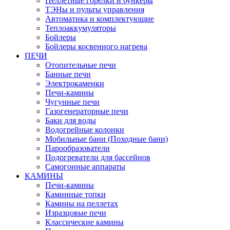
Пеллетные горелки и бункеры
ТЭНы и пульты управления
Автоматика и комплектующие
Теплоаккумуляторы
Бойлеры
Бойлеры косвенного нагрева
ПЕЧИ
Отопительные печи
Банные печи
Электрокаменки
Печи-камины
Чугунные печи
Газогенераторные печи
Баки для воды
Водогрейные колонки
Мобильные бани (Походные бани)
Парообразователи
Подогреватели для бассейнов
Самогонные аппараты
КАМИНЫ
Печи-камины
Каминные топки
Камины на пеллетах
Изразцовые печи
Классические камины