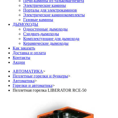
Печи-камины из талькомагнезита
Электрические камины
Порталы для электрокаминов
Электрические каминокомплекты
Газовые камины
ДЫМОХОДЫ
Одностенные дымоходы
Сэндвич-дымоходы
Комплектующие для дымохода
Керамические дымоходы
Как заказать
Доставка и оплата
Контакты
Акции
АВТОМАТИКА
>
Пеллетные горелки и бункеры
>
Автоматика
>
Горелки и автоматика
>
Пеллетная горелка LIBERATOR RCE-50