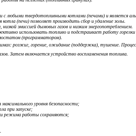
ки с любыми твердотопливными котлами (печами) и является а
я котла (печи) позволяет производить сбор и удаление золы.
 низкой эмиссией дымовых газов и низким энергопотреблением.
фективно использовать топливо и подстраивает работу горелки
рмостатом (программатором).
мах: розжиг, горение, ожидание (поддержка), тушение. Процес
азов. Затем включается устройство воспламенения топлива.
 максимального уровня безопасности;
ла при запуске;
ки режима работы сохраняются;
.